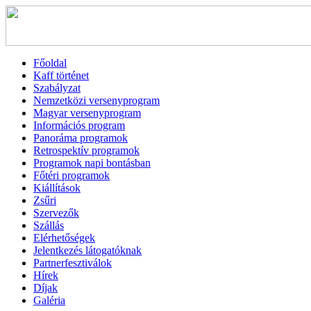
Főoldal
Kaff történet
Szabályzat
Nemzetközi versenyprogram
Magyar versenyprogram
Információs program
Panoráma programok
Retrospektív programok
Programok napi bontásban
Főtéri programok
Kiállítások
Zsűri
Szervezők
Szállás
Elérhetőségek
Jelentkezés látogatóknak
Partnerfesztiválok
Hírek
Díjak
Galéria