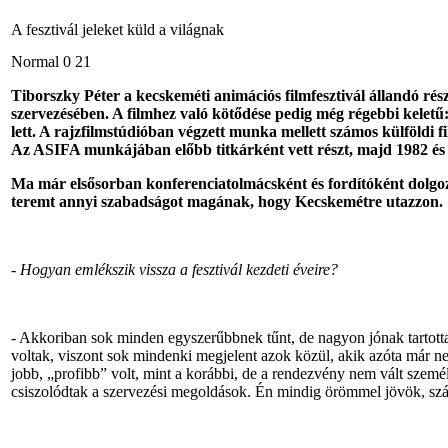
A fesztivál jeleket küld a világnak
Normal 0 21
Tiborszky Péter a kecskeméti animációs filmfesztivál állandó rés
szervezésében. A filmhez való kötődése pedig még régebbi keletű
lett. A rajzfilmstúdióban végzett munka mellett számos külföldi fi
Az ASIFA munkájában előbb titkárként vett részt, majd 1982 és 85
Ma már elsősorban konferenciatolmácsként és fordítóként dolgozik
teremt annyi szabadságot magának, hogy Kecskemétre utazzon.
-
Hogyan emlékszik vissza a fesztivál kezdeti éveire?
- Akkoriban sok minden egyszerűbbnek tűnt, de nagyon jónak tartott
voltak, viszont sok mindenki megjelent azok közül, akik azóta már ne
jobb, „profibb” volt, mint a korábbi, de a rendezvény nem vált személ
csiszolódtak a szervezési megoldások. Én mindig örömmel jövök, szám