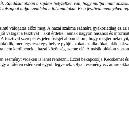
t. Ráadásul abban a sajátos helyzetben van, hogy múltja miatt abszolút 
ávolságból tudja szemlélni a folyamatokat. Ez a fesztivál mennyiben re
szintű válogatás előzi meg. A hazai szakma számára gyakorlatilag ez az 
 jól válogat a fesztivál – akit érdekel, annak nagyon hasznos és infor
A fesztivál szerepét és jelentőségét abban látom, hogy megtermékenyít, 
s működik, mert egyrészt egy helyre gyűjti azokat az alkotókat, akik so
oha nem kerülnének a hazai közönség szeme elé. A másik oldalon viszont k
en eseményt vidéken is lehet rendezni. Ezzel bekapcsolja Kecskemét és a
ogy a főtéren esténként együtt legyenek. Olyan esemény ez, amire okk