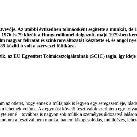
ztvevője. Az utóbbi évtizedben tolmácsként segítette a munkát, de 1
: 1976 és 79 között a Hungarofilmnél dolgozott, majd 1979-ben kerü
lm magyar feliratát és szinkronváltozatát készítette el, és angol ny
 között ő volt a szervezet főtitkára.
, az EU Egyesített Tolmácsszolgálatának (SCIC) tagja, így ideje n
am az ötletet, hogy ennek a műfajnak is legyen egy seregszemléje, rá
m lehetnek velünk. Az egymást követő fesztiválok szerintem egy folyama
ytelenné – továbbra is nagyon sok múlik a személyes áldozatvállaláson,
omra a fesztivál nem munka, hanem kikapcsolódás, múltidézés, lehetős