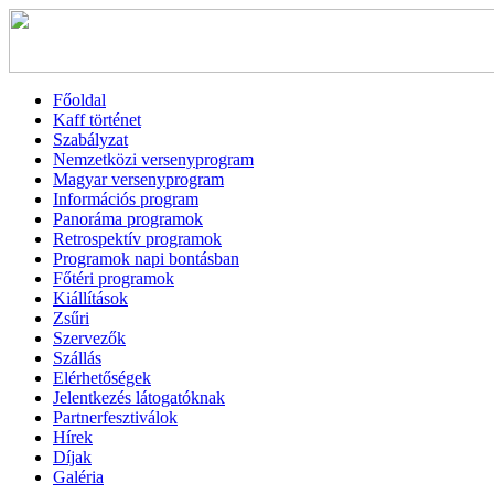
Főoldal
Kaff történet
Szabályzat
Nemzetközi versenyprogram
Magyar versenyprogram
Információs program
Panoráma programok
Retrospektív programok
Programok napi bontásban
Főtéri programok
Kiállítások
Zsűri
Szervezők
Szállás
Elérhetőségek
Jelentkezés látogatóknak
Partnerfesztiválok
Hírek
Díjak
Galéria