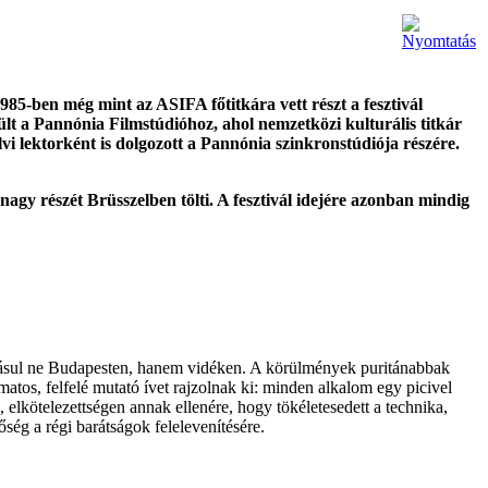
985-ben még mint az ASIFA főtitkára vett részt a fesztivál
lt a Pannónia Filmstúdióhoz, ahol nemzetközi kulturális titkár
elvi lektorként is dolgozott a Pannónia szinkronstúdiója részére.
agy részét Brüsszelben tölti. A fesztivál idejére azonban mindig
adásul ne Budapesten, hanem vidéken. A körülmények puritánabbak
tos, felfelé mutató ívet rajzolnak ki: minden alkalom egy picivel
 elkötelezettségen annak ellenére, hogy tökéletesedett a technika,
ég a régi barátságok felelevenítésére.