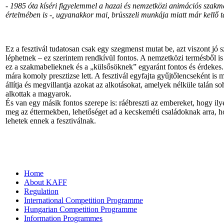
- 1985 óta kíséri figyelemmel a hazai és nemzetközi animációs szakmá
értelmében is -, ugyanakkor mai, brüsszeli munkája miatt már kellő t
Ez a fesztivál tudatosan csak egy szegmenst mutat be, azt viszont jó 
léphetnek – ez szerintem rendkívül fontos. A nemzetközi termésből is
ez a szakmabelieknek és a „külsősöknek” egyaránt fontos és érdekes. 
mára komoly presztizse lett. A fesztivál egyfajta gyűjtőlencseként i
állítja és megvillantja azokat az alkotásokat, amelyek nélküle talán s
alkottak a magyarok.
És van egy másik fontos szerepe is: ráébreszti az embereket, hogy ily
meg az éttermekben, lehetőséget ad a kecskeméti családoknak arra, h
lehetek ennek a fesztiválnak.
Home
About KAFF
Regulation
International Competition Programme
Hungarian Competition Programme
Information Programmes