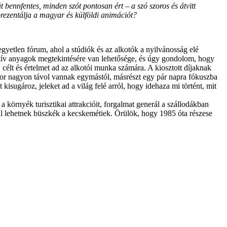
bennfentes, minden szót pontosan ért – a szó szoros és átvitt
prezentálja a magyar és külföldi animációt?
egyetlen fórum, ahol a stúdiók és az alkotók a nyilvánosság elé
matív anyagok megtekintésére van lehetősége, és úgy gondolom, hogy
célt és értelmet ad az alkotói munka számára. A kiosztott díjaknak
kszor nagyon távol vannak egymástól, másrészt egy pár napra fókuszba
isugároz, jeleket ad a világ felé arról, hogy idehaza mi történt, mit
 környék turisztikai attrakcióit, forgalmat generál a szállodákban
al lehetnek büszkék a kecskemétiek. Örülök, hogy 1985 óta részese