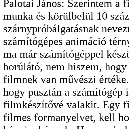
Palotai János: Szerintem a f
munka és körülbelül 10 száza
szárnypróbálgatásnak nevez
számítógépes animáció térny
ma már számítógéppel kész
borúlátó, nem hiszem, hogy p
filmnek van művészi értéke. 
hogy pusztán a számítógép 
filmkészítővé valakit. Egy fi
filmes formanyelvet, kell ho