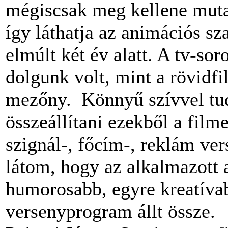
mégiscsak meg kellene mutat
így láthatja az animációs sz
elmúlt két év alatt. A tv-so
dolgunk volt, mint a rövidf
mezőny. Könnyű szívvel tu
összeállítani ezekből a fil
szignál-, főcím-, reklám ve
látom, hogy az alkalmazott 
humorosabb, egyre kreatívab
versenyprogram állt össze.