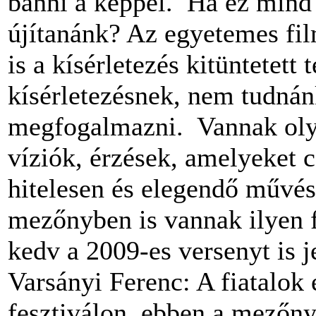
bánni a képpel. Ha ez mind
újítanánk? Az egyetemes fi
is a kísérletezés kitüntetett
kísérletezésnek, nem tudnán
megfogalmazni. Vannak olya
víziók, érzések, amelyeket 
hitelesen és elegendő művés
mezőnyben is vannak ilyen fi
kedv a 2009-es versenyt is j
Varsányi Ferenc: A fiatalok e
fesztiválon, ebben a mezőn