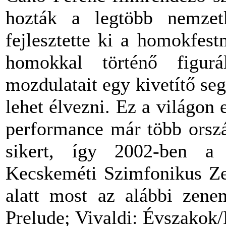
hozták a legtöbb nemzet
fejlesztette ki a homokfes
homokkal történő figurá
mozdulatait egy kivetítő s
lehet élvezni. Ez a világon
performance már több ország
sikert, így 2002-ben a 
Kecskeméti Szimfonikus Ze
alatt most az alábbi zene
Prelude; Vivaldi: Évszakok