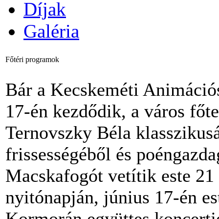
Díjak
Galéria
Főtéri programok
Bár a Kecskeméti Animációs 
17-én kezdődik, a város főte
Ternovszky Béla klasszikusát
frissességéből és poéngazd
Macskafogót vetítik este 21 
nyitónapján, június 17-én e
Kormorán együttes koncertj