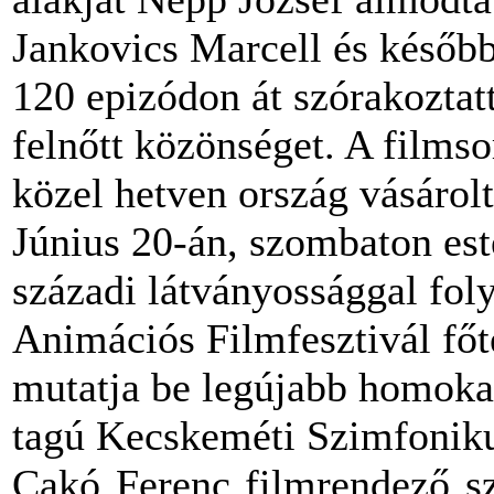
Jankovics Marcell és később
120 epizódon át szórakoztat
felnőtt közönséget. A filmso
közel hetven ország vásárolt
Június 20-án, szombaton est
századi látványossággal fol
Animációs Filmfesztivál fő
mutatja be legújabb homokan
tagú Kecskeméti Szimfoniku
Cakó Ferenc filmrendező s