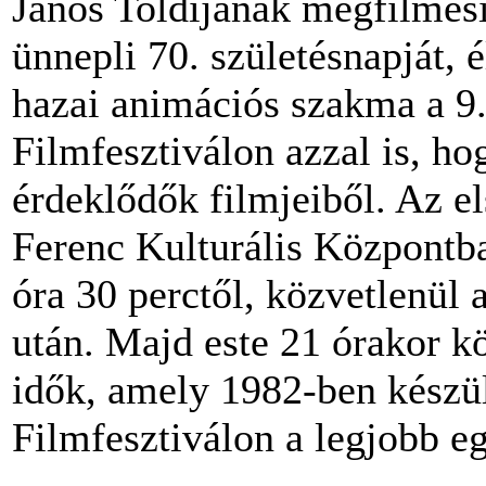
János Toldijának megfilmesí
ünnepli 70. születésnapját, é
hazai animációs szakma a 9
Filmfesztiválon azzal is, ho
érdeklődők filmjeiből. Az el
Ferenc Kulturális Központban
óra 30 perctől, közvetlenül 
után. Majd este 21 órakor k
idők, amely 1982-ben készül
Filmfesztiválon a legjobb eg