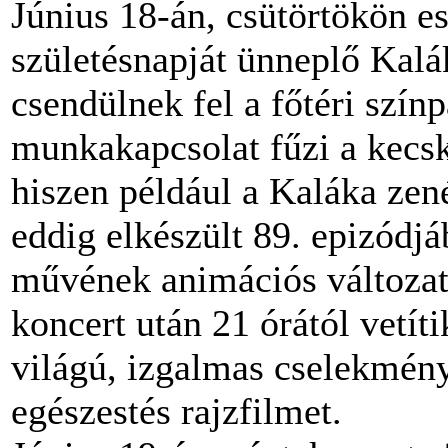
Június 18-án, csütörtökön es
születésnapját ünneplő Kalá
csendülnek fel a főtéri szín
munkakapcsolat fűzi a kecs
hiszen például a Kaláka ze
eddig elkészült 89. epizódj
művének animációs változatá
koncert után 21 órától vetí
világú, izgalmas cselekményű
egészestés rajzfilmet.