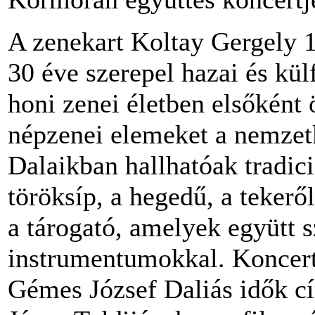
A zenekart Koltay Gergely 1
30 éve szerepel hazai és kü
honi zenei életben elsőként
népzenei elemeket a nemzetk
Dalaikban hallhatóak tradici
töröksíp, a hegedű, a tekeről
a tárogató, amelyek együtt 
instrumentumokkal. Koncertj
Gémes József Daliás idők cí