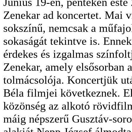
Június 19-én, pénteken este
Zenekar ad koncertet. Mai v
sokszínű, nemcsak a műfajok
sokaságát tekintve is. Enne
érdekes és izgalmas színfol
Zenekar, amely elsősorban a
tolmácsolója. Koncertjük ut
Béla filmjei következnek. El
közönség az alkotó rövidfil
máig népszerű Gusztáv-soroz
alakját Nepp József álmodta