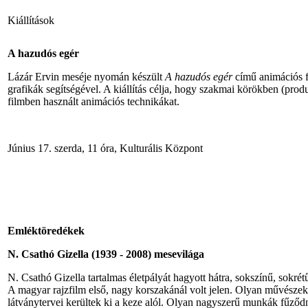
Kiállítások
A hazudós egér
Lázár Ervin meséje nyomán készült
A hazudós egér
című animációs fi
grafikák segítségével. A kiállítás célja, hogy szakmai körökben (prod
filmben használt animációs technikákat.
Június 17. szerda, 11 óra, Kulturális Központ
Emléktöredékek
N. Csathó Gizella (1939 - 2008) mesevilága
N. Csathó Gizella tartalmas életpályát hagyott hátra, sokszínű, sokrét
A magyar rajzfilm első, nagy korszakánál volt jelen. Olyan művészekk
látványtervei kerültek ki a keze alól. Olyan nagyszerű munkák fűző