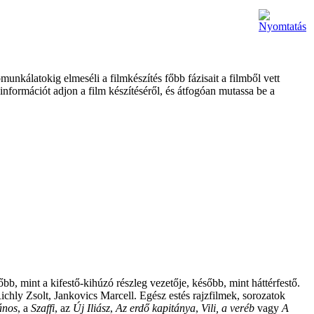
unkálatokig elmeséli a filmkészítés főbb fázisait a filmből vett
információt adjon a film készítéséről, és átfogóan mutassa be a
bb, mint a kifestő-kihúzó részleg vezetője, később, mint háttérfestő.
chly Zsolt, Jankovics Marcell. Egész estés rajzfilmek, sorozatok
ános
, a
Szaffi
, az
Új Iliász
,
Az erdő
kapitánya
,
Vili, a veréb
vagy
A