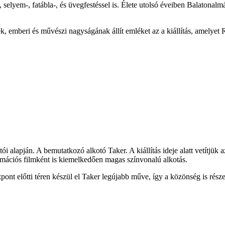
, selyem-, fatábla-, és üvegfestéssel is. Élete utolsó éveiben Balatonal
 emberi és művészi nagyságának állít emléket az a kiállítás, amelyet R
tói alapján. A bemutatkozó alkotó Taker. A kiállítás ideje alatt vetítjük 
mációs filmként is kiemelkedően magas színvonalú alkotás.
t előtti téren készül el Taker legújabb műve, így a közönség is részes