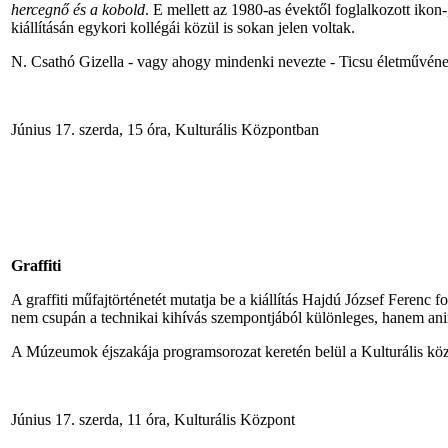
hercegnő és a kobold
. E mellett az 1980-as évektől foglalkozott ikon-
kiállításán egykori kollégái közül is sokan jelen voltak.
N. Csathó Gizella - vagy ahogy mindenki nevezte - Ticsu életművének,
Június 17. szerda, 15 óra, Kulturális Központban
Graffiti
A graffiti műfajtörténetét mutatja be a kiállítás Hajdú József Ferenc fo
nem csupán a technikai kihívás szempontjából különleges, hanem ani
A Múzeumok éjszakája programsorozat keretén belül a Kulturális közpon
Június 17. szerda, 11 óra, Kulturális Központ