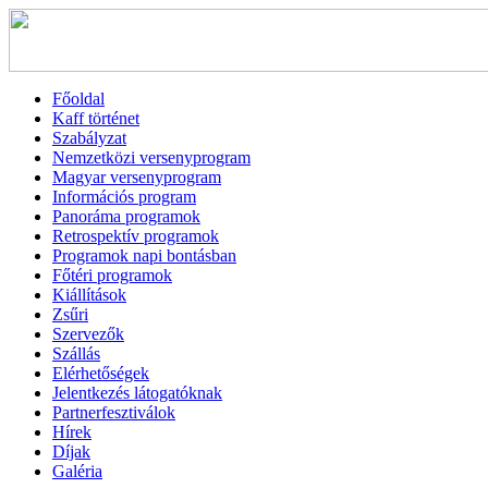
Főoldal
Kaff történet
Szabályzat
Nemzetközi versenyprogram
Magyar versenyprogram
Információs program
Panoráma programok
Retrospektív programok
Programok napi bontásban
Főtéri programok
Kiállítások
Zsűri
Szervezők
Szállás
Elérhetőségek
Jelentkezés látogatóknak
Partnerfesztiválok
Hírek
Díjak
Galéria