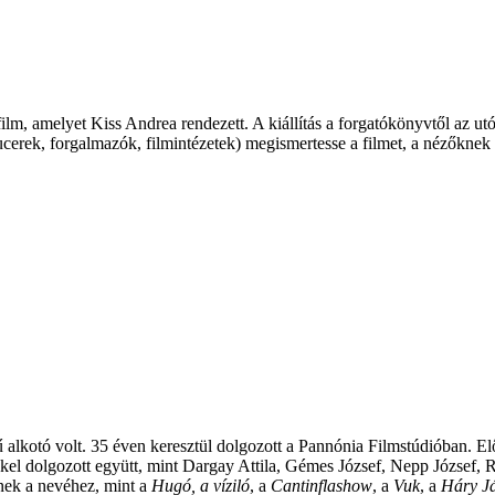
lm, amelyet Kiss Andrea rendezett. A kiállítás a forgatókönyvtől az utóm
ucerek, forgalmazók, filmintézetek) megismertesse a filmet, a nézőknek 
ű alkotó volt. 35 éven keresztül dolgozott a Pannónia Filmstúdióban. Elő
el dolgozott együtt, mint Dargay Attila, Gémes József, Nepp József, Ri
dnek a nevéhez, mint a
Hugó, a víziló
, a
Cantinflashow
, a
Vuk
, a
Háry J