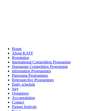
Home
About KAFF
Regulation
International Competition Programme
Hungarian Competition Programme
Information Programmes
Panorama Programmes
Retrospective Programmes
Daily schedule
Jury
Organisers
Accomodation
Contact
Partner festivals