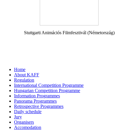
Stuttgarti Animációs Filmfesztivál (Németország)
Home
About KAFF
Regulation
International Competition Programme
Hungarian Competition Programme
Information Programmes
Panorama Programmes
Retrospective Programmes
Daily schedule
Jury
Organisers
Accomodation