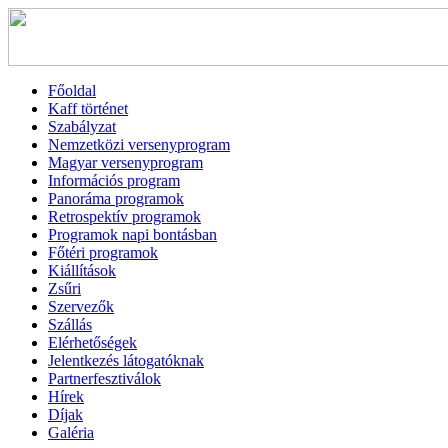
Főoldal
Kaff történet
Szabályzat
Nemzetközi versenyprogram
Magyar versenyprogram
Információs program
Panoráma programok
Retrospektív programok
Programok napi bontásban
Főtéri programok
Kiállítások
Zsűri
Szervezők
Szállás
Elérhetőségek
Jelentkezés látogatóknak
Partnerfesztiválok
Hírek
Díjak
Galéria