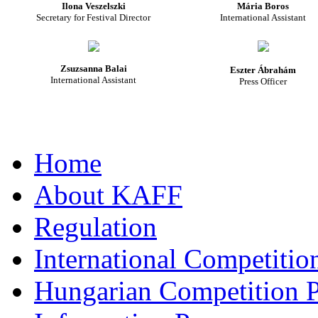
Ilona Veszelszki
Mária Boros
Secretary for Festival Director
International Assistant
Zsuzsanna Balai
Eszter Ábrahám
International Assistant
Press Officer
Home
About KAFF
Regulation
International Competiti
Hungarian Competition